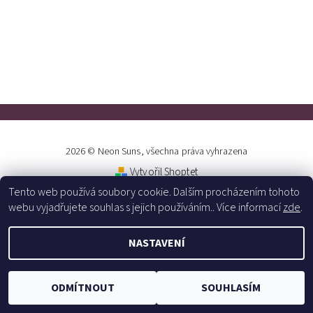
2026 © Neon Suns, všechna práva vyhrazena
Vytvořil Shoptet
Tento web používá soubory cookie. Dalším procházením tohoto
webu vyjadřujete souhlas s jejich používáním.. Více informací
zde
.
NASTAVENÍ
ODMÍTNOUT
SOUHLASÍM